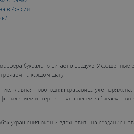
ГО
ых странах
на в России
ие?
 ОКНА
мосфера буквально витает в воздухе. Украшенные е
стречаем на каждом шагу.
ние: главная новогодняя красавица уже наряжена, 
оформлением интерьера, мы совсем забываем о внеш
собах украшения окон и вдохновить на создание н