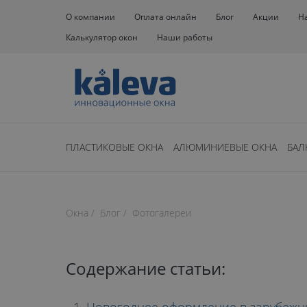
О компании
Оплата онлайн
Блог
Акции
Н
Калькулятор окон
Наши работы
ПЛАСТИКОВЫЕ ОКНА
АЛЮМИНИЕВЫЕ ОКНА
БАЛ
Нет времени чита
Окна
Блог
Фотогалереи
время чтения: 43 минут
ИДЕИ ДЛЯ
Содержание статьи: