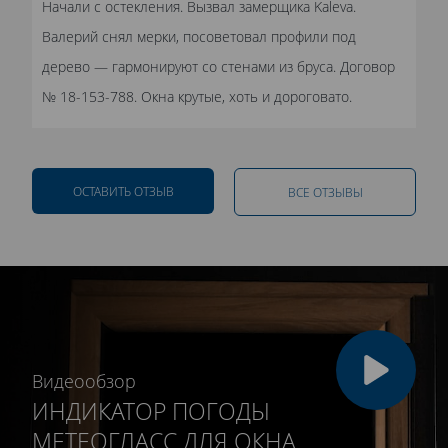
Начали с остекления. Вызвал замерщика Kaleva.
Валерий снял мерки, посоветовал профили под
дерево — гармонируют со стенами из бруса. Договор
№ 18-153-788. Окна крутые, хоть и дороговато.
ОСТАВИТЬ ОТЗЫВ
ВСЕ ОТЗЫВЫ
Видеообзор
ИНДИКАТОР ПОГОДЫ
МЕТЕОГЛАСС ДЛЯ ОКНА