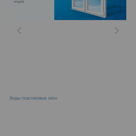
П
15
0
Виды пластиковых окон