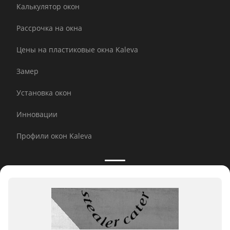
Калькулятор окон
Рассрочка на окна
Цены на пластиковые окна Kaleva
Замер
Установка окон
Инновации
Профили окон Kaleva
Принимаем к оплате:
E-mail рассылка