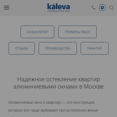
Алюминиевые окна в квартиру
КАЛЬКУЛЯТОР
ПРИМЕРЫ РАБОТ
от 12 248 руб.
ОТЗЫВЫ
ПРЕИМУЩЕСТВА
ГАРАНТИЯ
ОТПРАВИТЬ
Надежное остекление квартир
алюминиевыми окнами в Москве
Даю
согласие на обработку персональных данных
. С
политикой обработки персональных данных
ознакомлен.
Алюминиевые окна в квартиру — это конструкции,
которые все чаще выбирают при остеклении жилых