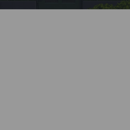
Заявка
Позвоните нашему менеджеру или заполните
форму на сайте.
Монтаж
Профессионально установим все элементы
системы. Все монтажные бригады Kaleva
проходят обязательное обучение и ежегодную
аттестацию.
Бесплатный замер
Наш специалист приедет в удобное время,