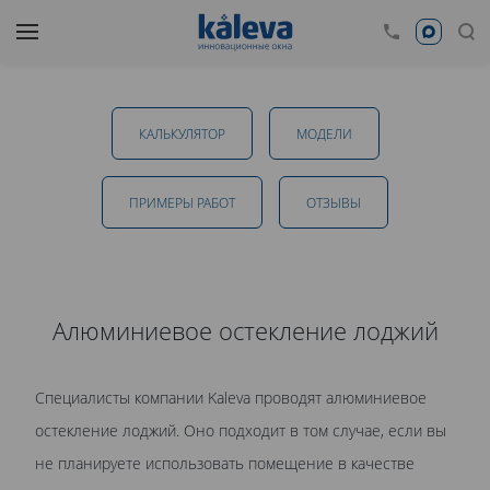
Алюминиевое остекление лоджий
КАЛЬКУЛЯТОР
МОДЕЛИ
от 4 631 руб.
ПРИМЕРЫ РАБОТ
ОТЗЫВЫ
ОТПРАВИТЬ
Алюминиевое остекление лоджий
Даю
согласие на обработку персональных данных
. С
Специалисты компании Kaleva проводят алюминиевое
политикой обработки персональных данных
ознакомлен.
остекление лоджий. Оно подходит в том случае, если вы
не планируете использовать помещение в качестве