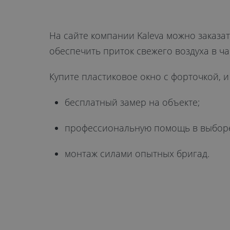
от 11 200 руб.
На сайте компании Kaleva можно заказа
обеспечить приток свежего воздуха в ча
ОТПРАВИТЬ
Купите пластиковое окно с форточкой, и
Даю
согласие на обработку
бесплатный замер на объекте;
персональных данных
. С
политикой
профессиональную помощь в выбор
обработки персональных данных
ознакомлен.
монтаж силами опытных бригад.