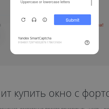
НЕТ
ДА
Выберите тип окна!
)
ит купить окно с форто