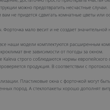
ещение, достаточно просто приоткрыть «часть» окн
трукции можно предотвратить несчастные случаи.
и вам не придется сдвигать комнатные цветы или о
 Форточка мало весит и не создает значительной н
все наши модели комплектуются расширенным комп
кроклимат вне зависимости от погоды за окном.
е Kaleva строго соблюдаются нормы европейского с
проверяется продукция. В соответствии с протокол
изации. Пластиковые окна с форточкой могут быть
нных пород. А стеклопакеты хорошо дополнят витр