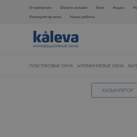
О компании
Оплата онлайн
Блог
Акции
Н
Калькулятор окон
Наши работы
Окна
Пластиковые окна
С форточкой
ПЛАСТИКОВЫЕ ОКНА
АЛЮМИНИЕВЫЕ ОКНА
БАЛ
Пластиковые
КАЛЬКУЛЯТОР
форточкой