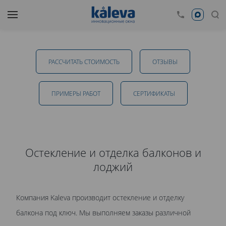
Остекление и отделка балконов и лоджий
РАССЧИТАТЬ СТОИМОСТЬ
ОТЗЫВЫ
от 12 500 руб.
ПРИМЕРЫ РАБОТ
CЕРТИФИКАТЫ
ОТПРАВИТЬ
Остекление и отделка балконов и
лоджий
Даю
согласие на обработку персональных данных
. С
политикой обработки персональных данных
ознакомлен.
Компания Kaleva производит остекление и отделку
балкона под ключ. Мы выполняем заказы различной