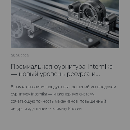
03.03.2026
21
Премиальная фурнитура Internika
С
— новый уровень ресурса и
д
герметичности
В рамках развития продуктовых решений мы внедряем
Мы
фурнитуру Internika — инженерную систему,
эт
сочетающую точность механизмов, повышенный
це
ресурс и адаптацию к климату России.
Кр
ув