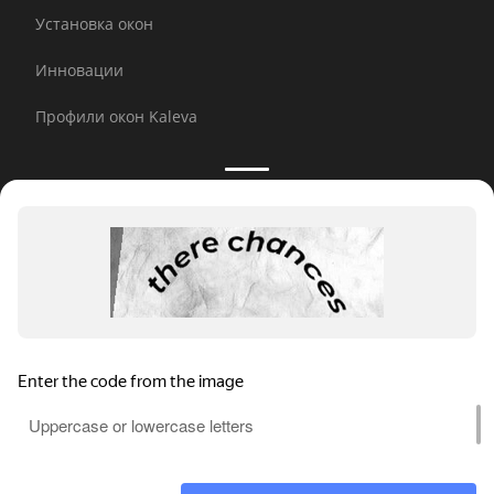
Установка окон
Инновации
Профили окон Kaleva
Принимаем к оплате:
E-mail рассылка
© 2026 Kaleva.
Все права защищены, копирование
любой информации запрещено.