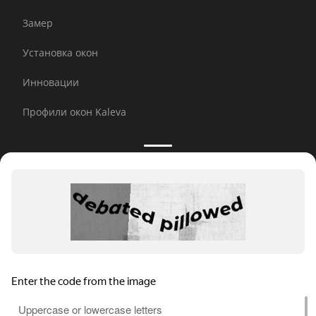
Замер
Установка окон
Инновации
Профили окон Kaleva
Принимаем к оплате:
E-mail рассылка