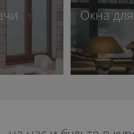
ачи
Окна для
на нас и будьте в ку