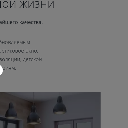
ной жизни
айшего качества.
обновляемым
астиковое окно,
золяции, детской
ериям.