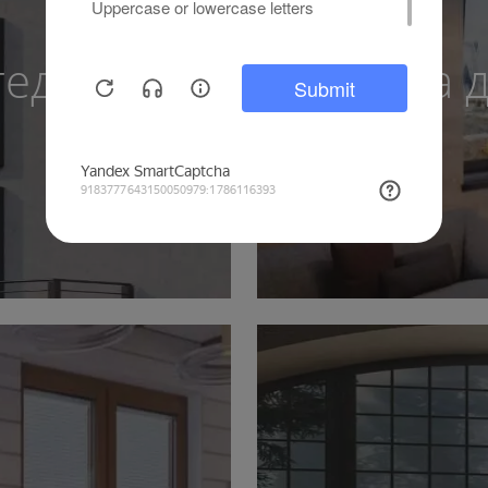
теджа
Окна 