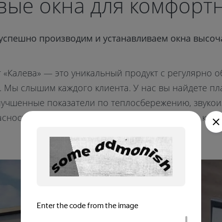
вые окна для комфорт
 успешно производим и устанавливаем окна высоч
т «Калева» — это уникальный продукт с регулярно 
 Мы слышим каждого клиента. У нас вы найдете пл
лучшенные показатели по теплосбережению, звукои
асности, защите от злоумышленников и другим крит