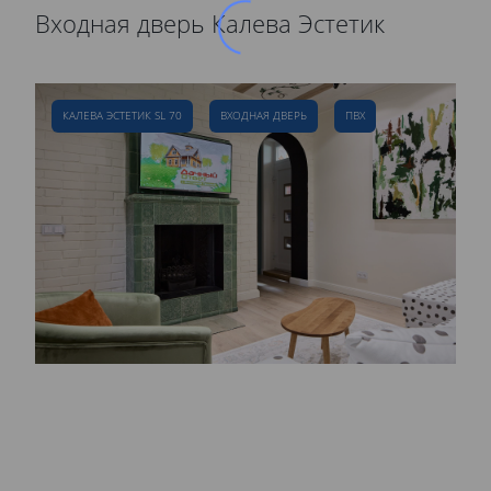
Входная дверь Калева Эстетик
Р
д
КАЛЕВА ЭСТЕТИК SL 70
ВХОДНАЯ ДВЕРЬ
ПВХ