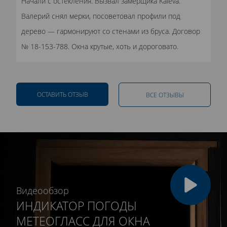
Начали с остекления. Вызвал замерщика Kaleva.
Валерий снял мерки, посоветовал профили под
дерево — гармонируют со стенами из бруса. Договор
№ 18-153-788. Окна крутые, хоть и дороговато.
ОСТАВИТЬ ОТЗЫВ
ВСЕ ОТЗЫВЫ
Видеообзор
ИНДИКАТОР ПОГОДЫ
МЕТЕОГЛАСС ДЛЯ ОКНА